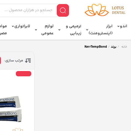
اندو
ابزار
ترمیمی و
لوازم
لابراتواری
مواد 
(اینسترومنت)
زیبایی
عمومی
مصر
/
برند
/
KerrTempBond
خانه
مرتب سازی:
فروش ویژه