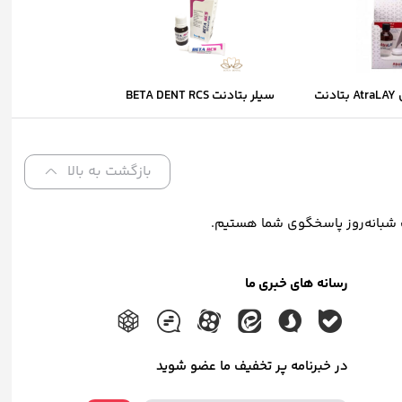
آکریل الگوبرداری AtraLAY بتادنت
سیلر بتادنت BETA DENT RCS
beta
بازگشت به بالا
رسانه های خبری ما
در خبرنامه پر تخفیف ما عضو شوید