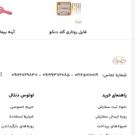
فایل روتاری گلد دنکو
آینه بیمار FIX
|
شماره تماس:
02165010019 - 09199372085 - 09122729830
آ
راهنمای خرید
لوتوس دنتال
نحوه ثبت سفارش
حریم خصوصی
رویه ارسال سفارش
شرایط استفاده
شیوه‌های پرداخت
رویه‌های بازگرداندن ک