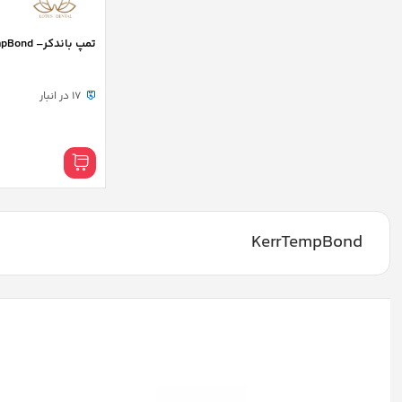
تمپ باندکر– KerrTempBond
17 در انبار
KerrTempBond