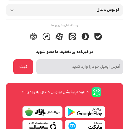
دما بین 35 تا 70 درجه سانتی‌گراد را دارد.
لوتوس دنتال
ساخت ایران:
کامپوزیت وارمر تیکا دنت
رسانه های خبری ما
پلاس ساخت ایران است.
راهنما
لوتوس دنتال
تجهیزات
ارایه دهنده انواع
در خبرنامه پر تخفیف ما عضو شوید
دندانپزشکی
با بهترین قیمت و بالاترین کیفیت
ثبت
لوتوس دنتال
مجموعه
از سال 1402 فعالیت
خود را در زمینه عرضه لوازم دندانپزشکی آغاز
کرده است. در این مجموعه سعی بر این‌بوده
دانلود اپلیکیشن لوتوس دنتال به زودی !!!
که با ارائه محصولات برتر و با کیفیت، گامی در
جهت ایجاد مجموعه ای کامل و بی عیب و
نقص برداشته شود. برای راه اندازی یک مطب