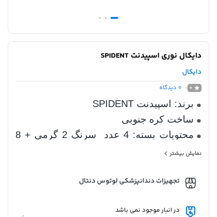
دایکال نوری اسپیدنت SPIDENT
دایکال
0
دیدگاه
0
برند: اسپیدنت SPIDENT
ساخت کره جنوبی
محتویات بسته: 4 عدد سرنگ 2 گرمی + 8
عدد سری نازل
نمایش بیشتر
باند شیمیایی بسیار عالی
تجهیزات دندانپزشکی لوتوس دنتال
دارای مقاومت بیشتر از گلاس آینومر
light curing cavity base and liner
در انبار موجود نمی باشد
وزن: 32 گرم