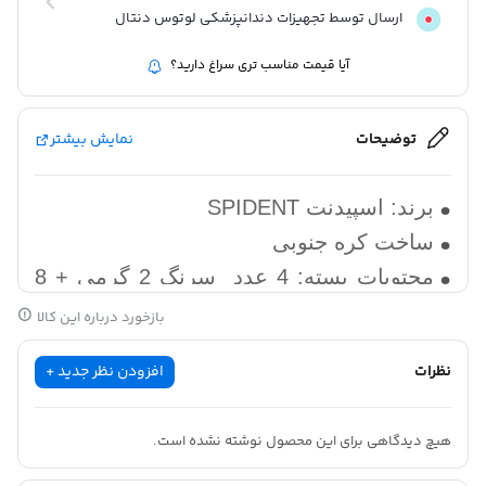
ارسال توسط تجهیزات دندانپزشکی لوتوس دنتال
آیا قیمت مناسب تری سراغ دارید؟
توضیحات
نمایش بیشتر
برند: اسپیدنت SPIDENT
ساخت کره جنوبی
محتویات بسته: 4 عدد سرنگ 2 گرمی + 8
عدد سری نازل
بازخورد درباره این کالا
باند شیمیایی بسیار عالی
دایکال نوری اسپیدنت SPIDENT
نظرات
افزودن نظر جدید +
دارای مقاومت بیشتر از گلاس آینومر
دایکال نوری یا همان کلسیم هایدروکساید
light curing cavity base and liner
برای کف بندی و به عنوان لاینر در زیر لایه
هیچ دیدگاهی برای این محصول نوشته نشده است.
وزن: 32 گرم
های ترمیمی به منظور عدم آسیب پالپ