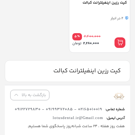
کیت رزین اینفیلترانت کبالت
2 در انبار
٪
2,400,000
5
قیمت
2,280,000
تومان
اصلی:
قیمت
2,400,000 تومان
فعلی:
بود.
2,280,000 تومان.
کیت رزین اینفیلترانت کبالت
بازگشت به بالا
02165010019 - 09199372085 - 09122729830
شماره تماس:
آدرس ایمیل:
lotusdental.ir@Gmail.com
هفت روز هفته ، 24 ساعت شبانه‌روز پاسخگوی شما هستیم.