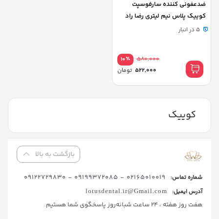
ضدعفونی کننده سارفوسپت
کوییک پلاس نیم لیتری رضا راد
REZA RAD
5 در انبار
٪
580,000
10
قیمت
522,000
تومان
اصلی:
قیمت
580,000 تومان
فعلی:
بود.
522,000 تومان.
کوییک
بازگشت به بالا
02165010019 - 09199372085 - 09122729830
شماره تماس:
آدرس ایمیل:
lotusdental.ir@Gmail.com
هفت روز هفته ، 24 ساعت شبانه‌روز پاسخگوی شما هستیم.