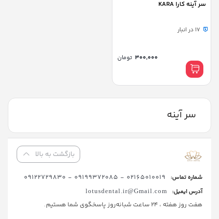
سر آینه کارا KARA
17 در انبار
300,000
تومان
سر آینه
بازگشت به بالا
02165010019 - 09199372085 - 09122729830
شماره تماس:
آدرس ایمیل:
lotusdental.ir@Gmail.com
هفت روز هفته ، 24 ساعت شبانه‌روز پاسخگوی شما هستیم.