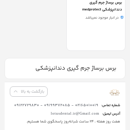
برس برساژ جرم گیری
دندانپزشکی medprotect
در انبار موجود نمیباشد
برس برساژ جرم گیری دندانپزشکی
بازگشت به بالا
02165010019 - 09199372085 - 09122729830
شماره تماس:
آدرس ایمیل:
lotusdental.ir@Gmail.com
هفت روز هفته ، 24 ساعت شبانه‌روز پاسخگوی شما هستیم.