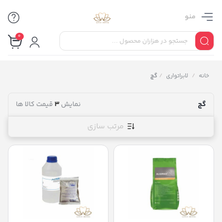
منو
0
خانه
/
لابراتواری
/
گچ
گچ
نمایش
3
قیمت کالا ها
مرتب سازی