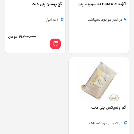
آلژینات ALGIMAX سریع – پارلا
گچ پرسلن پلی دنت
در انبار موجود نمیباشد
2 در انبار
19,700,000
تومان
گچ ولمیکس پلی دنت
در انبار موجود نمیباشد